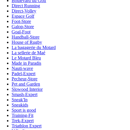
Boulevard du Golf
Direct Running
Direct-Volley
Espace Golf
Foot-Store
Galop-Store
Goal-Foot
Handball-Store
House of Rugby
La bagagerie du Motard
La sellerie de Maé
Le Motard Bleu
Made in Paradis
Nauti-wave
Padel-Expert
Pecheur-Store
Pet and Garden
Slowood Interior
Smash-Expert
Sneak'In
Sneakids
Sport is good
Training-Fit
Trek-Expert
Triathlon Expert