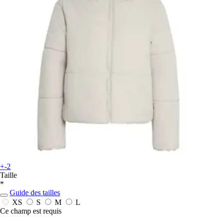
+-2
Taille
*
Guide des tailles
XS
S
M
L
Ce champ est requis