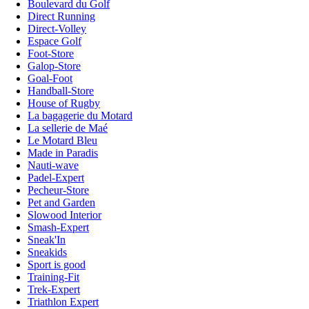
Boulevard du Golf
Direct Running
Direct-Volley
Espace Golf
Foot-Store
Galop-Store
Goal-Foot
Handball-Store
House of Rugby
La bagagerie du Motard
La sellerie de Maé
Le Motard Bleu
Made in Paradis
Nauti-wave
Padel-Expert
Pecheur-Store
Pet and Garden
Slowood Interior
Smash-Expert
Sneak'In
Sneakids
Sport is good
Training-Fit
Trek-Expert
Triathlon Expert