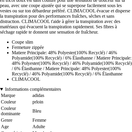
en tricot doux est sans couture pour une sensation de douceur sur ta
peau, avec une coupe ajustée qui se superpose facilement sous les
vestes ou sur ton débardeur préféré. CLIMACOOL évacue et disperse
la transpiration pour des performances fraîches, sèches et sans
distraction. CLIMACOOL t'aide à gérer la transpiration avec des
matériaux qui évacuent la transpiration rapidement. Ses fibres à
séchage rapide te donnent une sensation de fraîcheur.
Coupe slim
Fermeture zippée
Matiere Principale: 48% Polyester(100% Recyclé) / 46%
Polyamide(100% Recyclé) / 6% Élasthanne / Matiere Principale:
48% Polyester(100% Recyclé) / 46% Polyamide(100% Recyclé)
/ 6% Élasthanne / Matiere Principale: 48% Polyester(100%
Recyclé) / 46% Polyamide(100% Recyclé) / 6% Élasthanne
CLIMACOOL
Informations complémentaires
Marque
adidas
Couleur
prloin
Couleur
Bleu
dominante
Genre
Femme
Age
Adulte