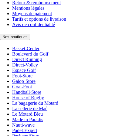
Retour & remboursement
Mentions légales
Moyens de paiement
Tarifs et options de livraison
Avis de confidentialité
Nos boutiques
Basket-Center
Boulevard du Golf
Direct Running
Direct-Volley
Espace Golf
Foot-Store
Galop-Store
Goal-Foot
Handball-Store
House of Rugby
La bagagerie du Motard
La sellerie de Maé
Le Motard Bleu
Made in Paradis
Nauti-wave
Padel-Expert
Pecheur-Store