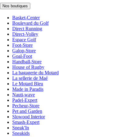
Nos boutiques
Basket-Center
Boulevard du Golf
Direct Running
Direct-Volley
Espace Golf
Foot-Store
Galop-Store
Goal-Foot
Handball-Store
House of Rugby
La bagagerie du Motard
La sellerie de Maé
Le Motard Bleu
Made in Paradis
Nauti-wave
Padel-Expert
Pecheur-Store
Pet and Garden
Slowood Interior
Smash-Expert
Sneak'In
Sneakids