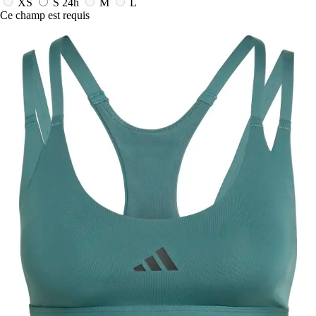
XS
S
24h
M
L
Ce champ est requis