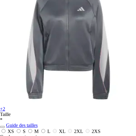
+2
Taille
*
Guide des tailles
XS
S
M
L
XL
2XL
2XS