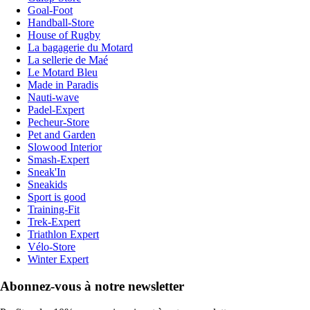
Goal-Foot
Handball-Store
House of Rugby
La bagagerie du Motard
La sellerie de Maé
Le Motard Bleu
Made in Paradis
Nauti-wave
Padel-Expert
Pecheur-Store
Pet and Garden
Slowood Interior
Smash-Expert
Sneak'In
Sneakids
Sport is good
Training-Fit
Trek-Expert
Triathlon Expert
Vélo-Store
Winter Expert
Abonnez-vous à notre newsletter