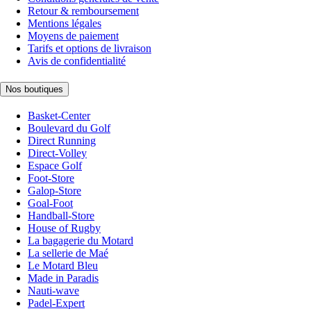
Retour & remboursement
Mentions légales
Moyens de paiement
Tarifs et options de livraison
Avis de confidentialité
Nos boutiques
Basket-Center
Boulevard du Golf
Direct Running
Direct-Volley
Espace Golf
Foot-Store
Galop-Store
Goal-Foot
Handball-Store
House of Rugby
La bagagerie du Motard
La sellerie de Maé
Le Motard Bleu
Made in Paradis
Nauti-wave
Padel-Expert