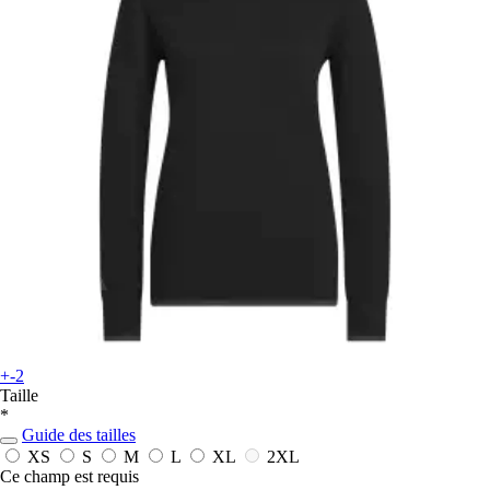
+-2
Taille
*
Guide des tailles
XS
S
M
L
XL
2XL
Ce champ est requis