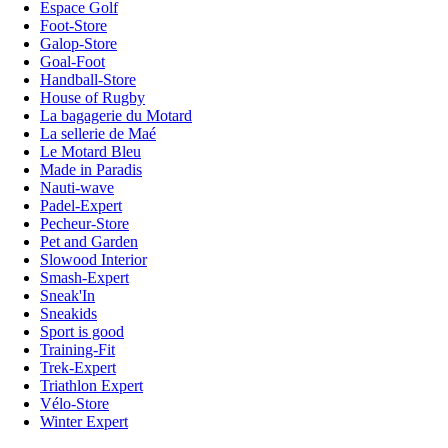
Espace Golf
Foot-Store
Galop-Store
Goal-Foot
Handball-Store
House of Rugby
La bagagerie du Motard
La sellerie de Maé
Le Motard Bleu
Made in Paradis
Nauti-wave
Padel-Expert
Pecheur-Store
Pet and Garden
Slowood Interior
Smash-Expert
Sneak'In
Sneakids
Sport is good
Training-Fit
Trek-Expert
Triathlon Expert
Vélo-Store
Winter Expert