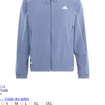
+-1
Taille
*
Guide des tailles
S
M
L
XL
3XL