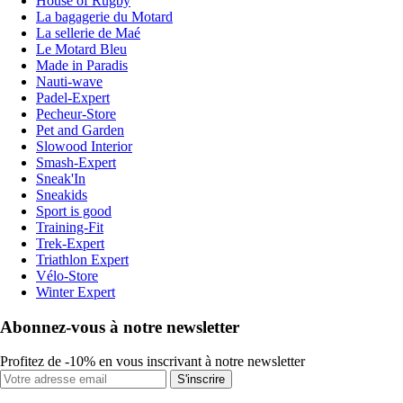
House of Rugby
La bagagerie du Motard
La sellerie de Maé
Le Motard Bleu
Made in Paradis
Nauti-wave
Padel-Expert
Pecheur-Store
Pet and Garden
Slowood Interior
Smash-Expert
Sneak'In
Sneakids
Sport is good
Training-Fit
Trek-Expert
Triathlon Expert
Vélo-Store
Winter Expert
Abonnez-vous à notre newsletter
Profitez de -10% en vous inscrivant à notre newsletter
S'inscrire