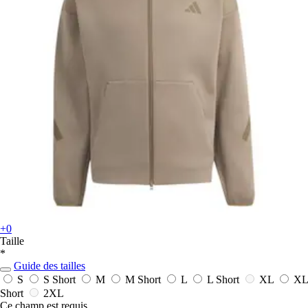
+0
Taille
*
Guide des tailles
S
S Short
M
M Short
L
L Short
XL
XL
Short
2XL
Ce champ est requis