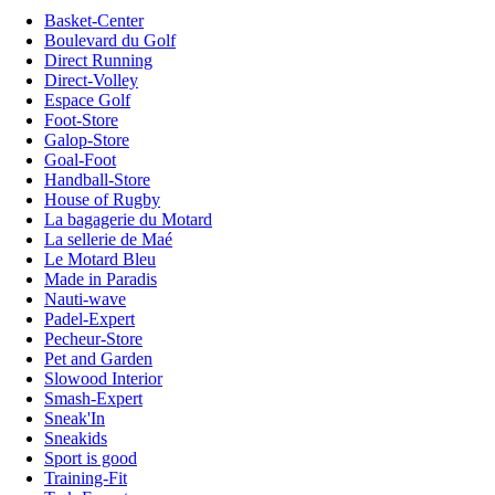
Basket-Center
Boulevard du Golf
Direct Running
Direct-Volley
Espace Golf
Foot-Store
Galop-Store
Goal-Foot
Handball-Store
House of Rugby
La bagagerie du Motard
La sellerie de Maé
Le Motard Bleu
Made in Paradis
Nauti-wave
Padel-Expert
Pecheur-Store
Pet and Garden
Slowood Interior
Smash-Expert
Sneak'In
Sneakids
Sport is good
Training-Fit