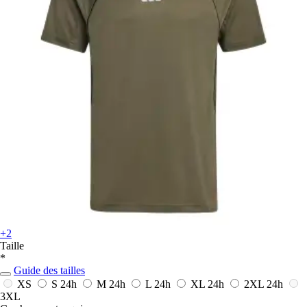
+2
Taille
*
Guide des tailles
XS
S
24h
M
24h
L
24h
XL
24h
2XL
24h
3XL