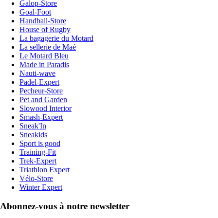
Galop-Store
Goal-Foot
Handball-Store
House of Rugby
La bagagerie du Motard
La sellerie de Maé
Le Motard Bleu
Made in Paradis
Nauti-wave
Padel-Expert
Pecheur-Store
Pet and Garden
Slowood Interior
Smash-Expert
Sneak'In
Sneakids
Sport is good
Training-Fit
Trek-Expert
Triathlon Expert
Vélo-Store
Winter Expert
Abonnez-vous à notre newsletter