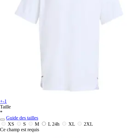
+-1
Taille
*
Guide des tailles
XS
S
M
L
24h
XL
2XL
Ce champ est requis