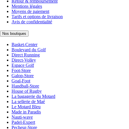
Retour & remboursement
Mentions légales
Moyens de paiement
Tarifs et options de livraison
Avis de confidentialité
Nos boutiques
Basket-Center
Boulevard du Golf
Direct Running
Direct-Volley
Espace Golf
Foot-Store
Galop-Store
Goal-Foot
Handball-Store
House of Rugby
La bagagerie du Motard
La sellerie de Maé
Le Motard Bleu
Made in Paradis
Nauti-wave
Padel-Expert
Pecheur-Store