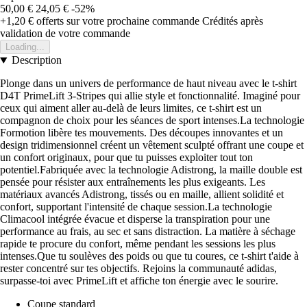
50,00 €
24,05 €
-52%
+1,20 €
offerts sur votre prochaine commande
Crédités après
validation de votre commande
Loading...
Description
Plonge dans un univers de performance de haut niveau avec le t-shirt
D4T PrimeLift 3-Stripes qui allie style et fonctionnalité. Imaginé pour
ceux qui aiment aller au-delà de leurs limites, ce t-shirt est un
compagnon de choix pour les séances de sport intenses.La technologie
Formotion libère tes mouvements. Des découpes innovantes et un
design tridimensionnel créent un vêtement sculpté offrant une coupe et
un confort originaux, pour que tu puisses exploiter tout ton
potentiel.Fabriquée avec la technologie Adistrong, la maille double est
pensée pour résister aux entraînements les plus exigeants. Les
matériaux avancés Adistrong, tissés ou en maille, allient solidité et
confort, supportant l'intensité de chaque session.La technologie
Climacool intégrée évacue et disperse la transpiration pour une
performance au frais, au sec et sans distraction. La matière à séchage
rapide te procure du confort, même pendant les sessions les plus
intenses.Que tu soulèves des poids ou que tu coures, ce t-shirt t'aide à
rester concentré sur tes objectifs. Rejoins la communauté adidas,
surpasse-toi avec PrimeLift et affiche ton énergie avec le sourire.
Coupe standard