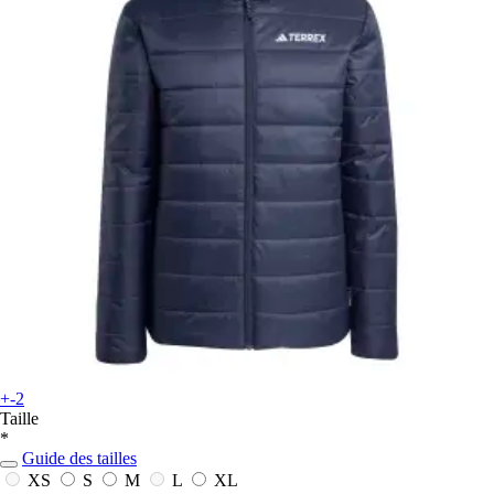
+-2
Taille
*
Guide des tailles
XS
S
M
L
XL