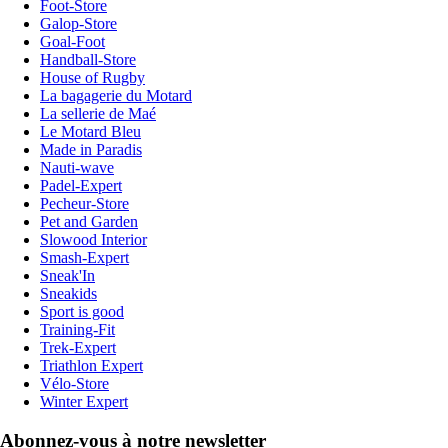
Foot-Store
Galop-Store
Goal-Foot
Handball-Store
House of Rugby
La bagagerie du Motard
La sellerie de Maé
Le Motard Bleu
Made in Paradis
Nauti-wave
Padel-Expert
Pecheur-Store
Pet and Garden
Slowood Interior
Smash-Expert
Sneak'In
Sneakids
Sport is good
Training-Fit
Trek-Expert
Triathlon Expert
Vélo-Store
Winter Expert
Abonnez-vous à notre newsletter