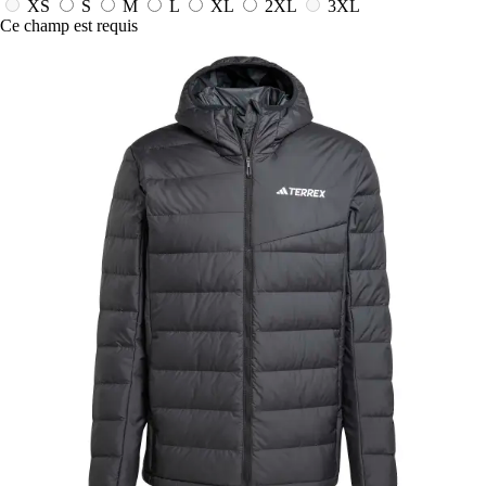
XS
S
M
L
XL
2XL
3XL
Ce champ est requis