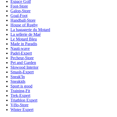
Espace Golf
Foot-Store
Galop-Store
Goal-Foot
Handball-Store
House of Rugby
La bagagerie du Motard
La sellerie de Maé
Le Motard Bleu
Made in Paradis
Nauti-wave
Padel-Expert
Pecheur-Store
Pet and Garden
Slowood Interior
Smash-Expert
Sneak'In
Sneakids
Sport is good
Training-Fit
Trek-Expert
Triathlon Expert
Vélo-Store
Winter Expert