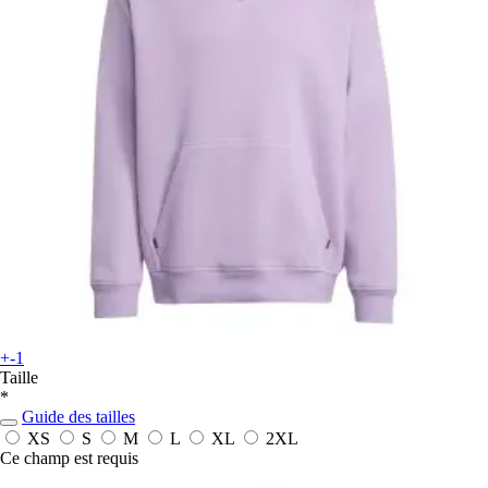
+-1
Taille
*
Guide des tailles
XS
S
M
L
XL
2XL
Ce champ est requis