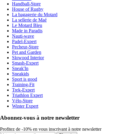
Handball-Store
House of Rugby
La bagagerie du Motard
La sellerie de Maé
Le Motard Bleu
Made in Paradis
Nauti-wave
Padel-Expert
Pecheur-Store
Pet and Garden
Slowood Interior
Smash-Expert
Sneak'In
Sneakids
Sport is good
Training-Fit
Trek-Expert
Triathlon Expert
Vélo-Store
Winter Expert
Abonnez-vous à notre newsletter
Profitez de -10% en vous inscrivant à notre newsletter