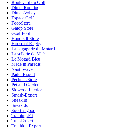
Boulevard du Golf
Direct Running
Direct-Volley
Espace Golf
Foot-Store
Galop-Store
Goal-Foot
Handball-Store
House of Rugby
La bagagerie du Motard
La sellerie de Maé
Le Motard Bleu
Made in Paradis
Nauti-wave
Padel-Expert
Pecheur-Store
Pet and Garden
Slowood Interior
Smash-Expert
Sneak'In
Sneakids
Sport is good
Training-Fit
Trek-Expert
Triathlon Expert