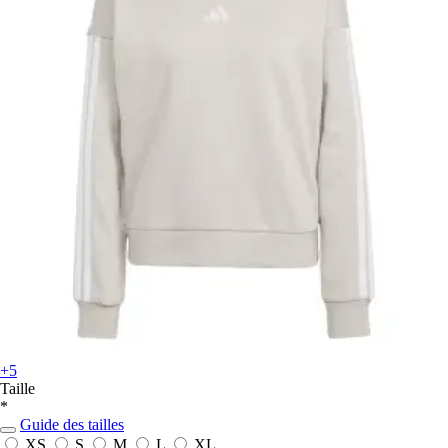
+5
Taille
*
Guide des tailles
XS
S
M
L
XL