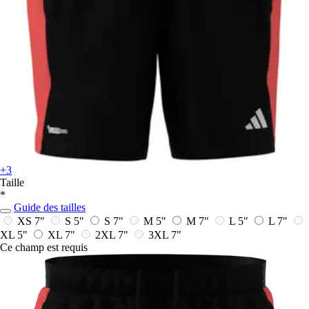
+3
Taille
*
Guide des tailles
XS 7"
S 5"
S 7"
M 5"
M 7"
L 5"
L 7"
XL 5"
XL 7"
2XL 7"
3XL 7"
Ce champ est requis