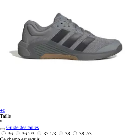
+0
Taille
*
Guide des tailles
36
36 2/3
37 1/3
38
38 2/3
Ce champ est requis