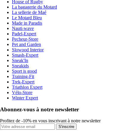
House of Rugby
La bagagerie du Motard
La sellerie de Maé
Le Motard Bleu
Made in Paradis
Nauti-wave
Padel-Expert
Pecheur-Store
Pet and Garden
Slowood Interior
Smash-Expert
Sneak'In
Sneakids
Sport is good
Training-Fit
Trek-Expert
Triathlon Expert
Vélo-Store
Winter Expert
Abonnez-vous à notre newsletter
Profitez de -10% en vous inscrivant à notre newsletter
S'inscrire