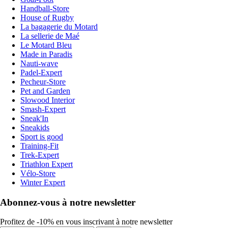
Handball-Store
House of Rugby
La bagagerie du Motard
La sellerie de Maé
Le Motard Bleu
Made in Paradis
Nauti-wave
Padel-Expert
Pecheur-Store
Pet and Garden
Slowood Interior
Smash-Expert
Sneak'In
Sneakids
Sport is good
Training-Fit
Trek-Expert
Triathlon Expert
Vélo-Store
Winter Expert
Abonnez-vous à notre newsletter
Profitez de -10% en vous inscrivant à notre newsletter