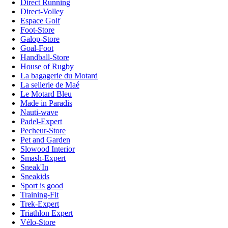
Direct Running
Direct-Volley
Espace Golf
Foot-Store
Galop-Store
Goal-Foot
Handball-Store
House of Rugby
La bagagerie du Motard
La sellerie de Maé
Le Motard Bleu
Made in Paradis
Nauti-wave
Padel-Expert
Pecheur-Store
Pet and Garden
Slowood Interior
Smash-Expert
Sneak'In
Sneakids
Sport is good
Training-Fit
Trek-Expert
Triathlon Expert
Vélo-Store