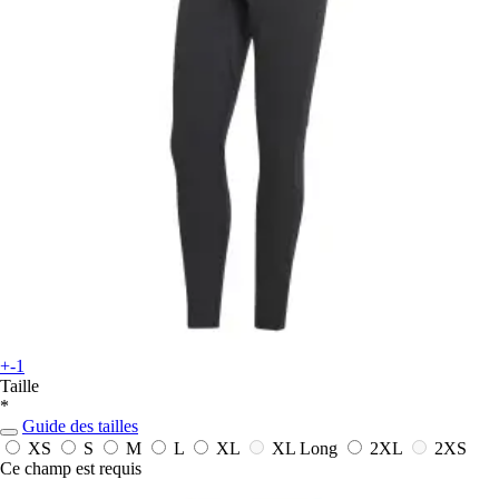
+-1
Taille
*
Guide des tailles
XS
S
M
L
XL
XL Long
2XL
2XS
Ce champ est requis