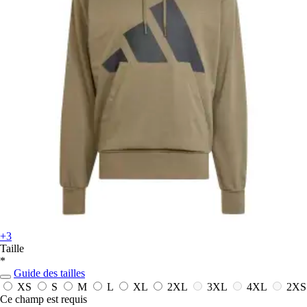
+3
Taille
*
Guide des tailles
XS
S
M
L
XL
2XL
3XL
4XL
2XS
Ce champ est requis