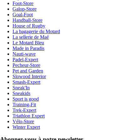
Foot-Store
Galop-Store
Goal-Foot
Handball-Store
House of Rugby
La bagagerie du Motard
La sellerie de Maé
Le Motard Bleu
Made in Paradis
Nauti-wave
Padel-Expert
Pecheur-Store
Pet and Garden
Slowood Interior
Smash-Expert
Sneak'In
Sneakids
Sport is good
Training-Fit
Trek-Expert
Triathlon Expert
Vélo-Store
Winter Expert
Abonnez-vous à notre newsletter