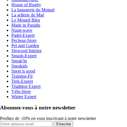
House of Rugby
La bagagerie du Motard
La sellerie de Maé
Le Motard Bleu
Made in Paradis
Nauti-wave
Padel-Expert
Pecheur-Store
Pet and Garden
Slowood Interior
Smash-Expert
Sneak'In
Sneakids
Sport is good
Training-Fit
Trek-Expert
Triathlon Expert
Vélo-Store
Winter Expert
Abonnez-vous à notre newsletter
Profitez de -10% en vous inscrivant à notre newsletter
S'inscrire