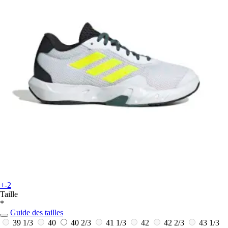
+-2
Taille
*
Guide des tailles
39 1/3
40
40 2/3
41 1/3
42
42 2/3
43 1/3