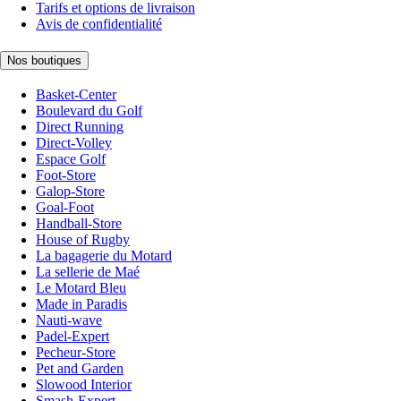
Tarifs et options de livraison
Avis de confidentialité
Nos boutiques
Basket-Center
Boulevard du Golf
Direct Running
Direct-Volley
Espace Golf
Foot-Store
Galop-Store
Goal-Foot
Handball-Store
House of Rugby
La bagagerie du Motard
La sellerie de Maé
Le Motard Bleu
Made in Paradis
Nauti-wave
Padel-Expert
Pecheur-Store
Pet and Garden
Slowood Interior
Smash-Expert