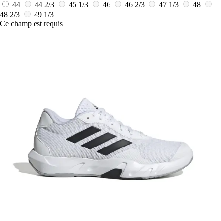
44
44 2/3
45 1/3
46
46 2/3
47 1/3
48
48 2/3
49 1/3
Ce champ est requis