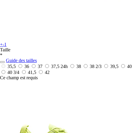
+-1
Taille
*
Guide des tailles
35,5
36
37
37,5
24h
38
38 2/3
39,5
40
40 3/4
41,5
42
Ce champ est requis