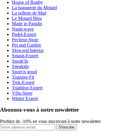
House of Rugby
La bagagerie du Motard
La sellerie de Maé
Le Motard Bleu
Made in Paradis
Nauti-wave
Padel-Expert
Pecheur-Store
Pet and Garden
Slowood Interior
Smash-Expert
Sneak'In
Sneakids
Sport is good
Training-Fit
Trek-Expert
Triathlon Expert
Vélo-Store
Winter Expert
Abonnez-vous à notre newsletter
Profitez de -10% en vous inscrivant à notre newsletter
S'inscrire