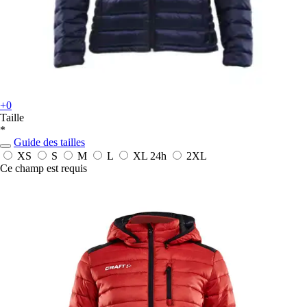
+0
Taille
*
Guide des tailles
XS
S
M
L
XL
24h
2XL
Ce champ est requis