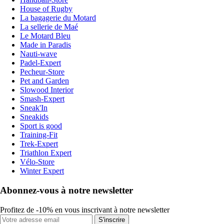
House of Rugby
La bagagerie du Motard
La sellerie de Maé
Le Motard Bleu
Made in Paradis
Nauti-wave
Padel-Expert
Pecheur-Store
Pet and Garden
Slowood Interior
Smash-Expert
Sneak'In
Sneakids
Sport is good
Training-Fit
Trek-Expert
Triathlon Expert
Vélo-Store
Winter Expert
Abonnez-vous à notre newsletter
Profitez de -10% en vous inscrivant à notre newsletter
S'inscrire