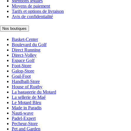
Mentions légales
Moyens de paiement
Tarifs et options de livraison
Avis de confidentialité
Nos boutiques
Basket-Center
Boulevard du Golf
Direct Running
Direct-Volley
Espace Golf
Foot-Store
Galop-Store
Goal-Foot
Handball-Store
House of Rugby
La bagagerie du Motard
La sellerie de Maé
Le Motard Bleu
Made in Paradis
Nauti-wave
Padel-Expert
Pecheur-Store
Pet and Garden