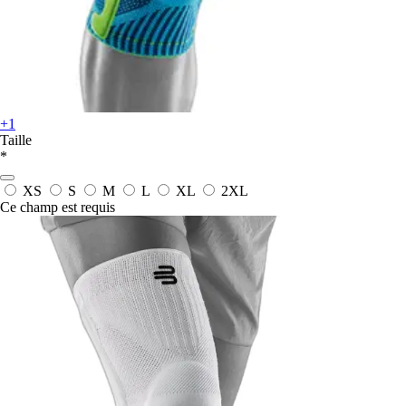
+1
Taille
*
XS
S
M
L
XL
2XL
Ce champ est requis