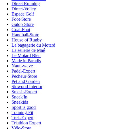
Direct Running
Direct-Volley
Espace Golf
Foot-Store
Galop-Store
Goal-Foot
Handball-Store
House of Rugby
La bagagerie du Motard
La sellerie de Maé
Le Motard Bleu
Made in Paradis
Nauti-wave
Padel-Expert
Pecheur-Store
Pet and Garden
Slowood Interior
Smash-Expert
Sneak'In
Sneakids
Sport is good
Training-Fit
Trek-Expert
Triathlon Expert
Vélo-Store