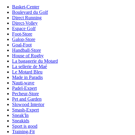
Basket-Center
Boulevard du Golf
Direct Running
Direct-Volley
Espace Golf
Foot-Store
Galop-Store
Goal-Foot
Handball-Store
House of Rugby
La bagagerie du Motard
La sellerie de Maé
Le Motard Bleu
Made in Paradis
Nauti-wave
Padel-Expert
Pecheur-Store
Pet and Garden
Slowood Interior
Smash-Expert
Sneak'In
Sneakids
Sport is good
Training-Fit