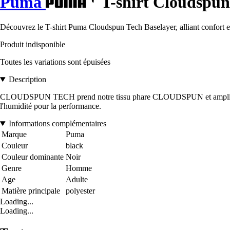
Puma
T-shirt Cloudspun
Découvrez le T-shirt Puma Cloudspun Tech Baselayer, alliant confort et
Produit indisponible
Toutes les variations sont épuisées
Description
CLOUDSPUN TECH prend notre tissu phare CLOUDSPUN et amplify la per
l'humidité pour la performance.
Informations complémentaires
Marque
Puma
Couleur
black
Couleur dominante
Noir
Genre
Homme
Age
Adulte
Matière principale
polyester
Loading...
Loading...