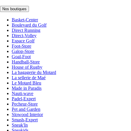
Nos boutiques
Basket-Center
Boulevard du Golf
Direct Running
Direct-Volley
Espace Golf
Foot-Store
Galop-Store
Goal-Foot
Handball-Store
House of Rugby
La bagagerie du Motard
La sellerie de Maé
Le Motard Bleu
Made in Paradis
Nauti-wave
Padel-Expert
Pecheur-Store
Pet and Garden
Slowood Interior
Smash-Expert
Sneak'In
Sneakids