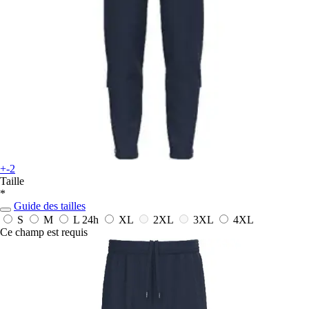
+-2
Taille
*
Guide des tailles
S
M
L
24h
XL
2XL
3XL
4XL
Ce champ est requis