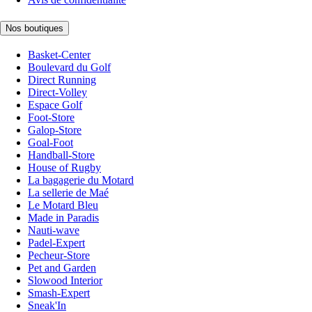
Nos boutiques
Basket-Center
Boulevard du Golf
Direct Running
Direct-Volley
Espace Golf
Foot-Store
Galop-Store
Goal-Foot
Handball-Store
House of Rugby
La bagagerie du Motard
La sellerie de Maé
Le Motard Bleu
Made in Paradis
Nauti-wave
Padel-Expert
Pecheur-Store
Pet and Garden
Slowood Interior
Smash-Expert
Sneak'In