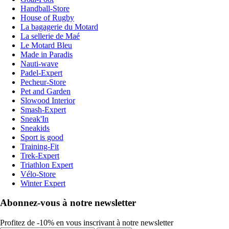
Handball-Store
House of Rugby
La bagagerie du Motard
La sellerie de Maé
Le Motard Bleu
Made in Paradis
Nauti-wave
Padel-Expert
Pecheur-Store
Pet and Garden
Slowood Interior
Smash-Expert
Sneak'In
Sneakids
Sport is good
Training-Fit
Trek-Expert
Triathlon Expert
Vélo-Store
Winter Expert
Abonnez-vous à notre newsletter
Profitez de -10% en vous inscrivant à notre newsletter