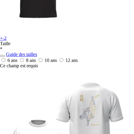
+-2
Taille
*
Guide des tailles
6 ans
8 ans
10 ans
12 ans
Ce champ est requis