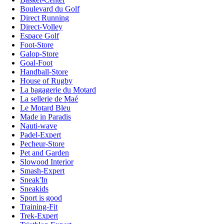
Boulevard du Golf
Direct Running
Direct-Volley
Espace Golf
Foot-Store
Galop-Store
Goal-Foot
Handball-Store
House of Rugby
La bagagerie du Motard
La sellerie de Maé
Le Motard Bleu
Made in Paradis
Nauti-wave
Padel-Expert
Pecheur-Store
Pet and Garden
Slowood Interior
Smash-Expert
Sneak'In
Sneakids
Sport is good
Training-Fit
Trek-Expert