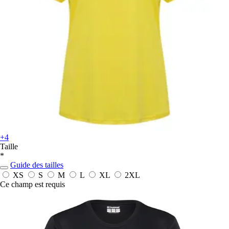
+4
Taille
*
Guide des tailles
XS
S
M
L
XL
2XL
Ce champ est requis