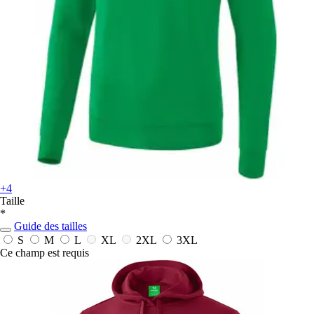
+4
Taille
*
Guide des tailles
S
M
L
XL
2XL
3XL
Ce champ est requis