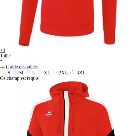
+3
Taille
*
Guide des tailles
S
M
L
XL
2XL
3XL
Ce champ est requis