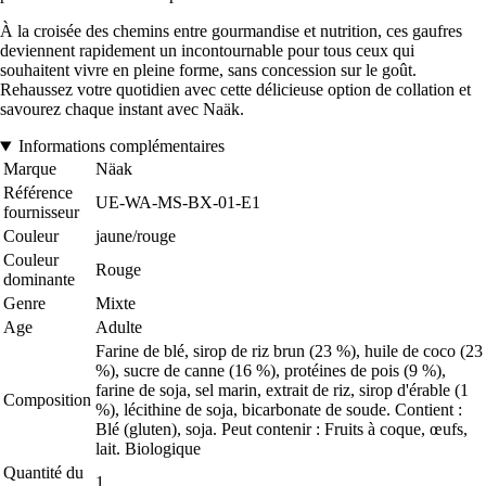
À la croisée des chemins entre gourmandise et nutrition, ces gaufres
deviennent rapidement un incontournable pour tous ceux qui
souhaitent vivre en pleine forme, sans concession sur le goût.
Rehaussez votre quotidien avec cette délicieuse option de collation et
savourez chaque instant avec Naäk.
Informations complémentaires
Marque
Näak
Référence
UE-WA-MS-BX-01-E1
fournisseur
Couleur
jaune/rouge
Couleur
Rouge
dominante
Genre
Mixte
Age
Adulte
Farine de blé, sirop de riz brun (23 %), huile de coco (23
%), sucre de canne (16 %), protéines de pois (9 %),
farine de soja, sel marin, extrait de riz, sirop d'érable (1
Composition
%), lécithine de soja, bicarbonate de soude. Contient :
Blé (gluten), soja. Peut contenir : Fruits à coque, œufs,
lait. Biologique
Quantité du
1