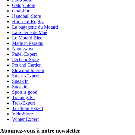
Galop-Store
Goal-Foot
Handball-Store
House of Rugby
La bagagerie du Motard
La sellerie de Maé
Le Motard Bleu
Made in Paradis
Nauti-wave
Padel-Expert
Pecheur-Store
Pet and Garden
Slowood Interior
Smash-Expert
Sneak'In
Sneakids
Sport is good
Training-Fit
Trek-Expert
Triathlon Expert
Vélo-Store
Winter Expert
Abonnez-vous à notre newsletter