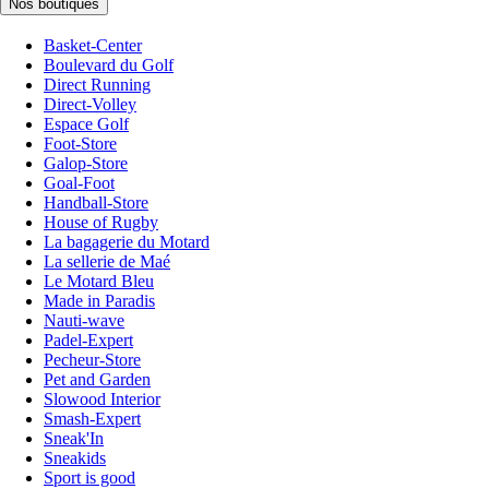
Nos boutiques
Basket-Center
Boulevard du Golf
Direct Running
Direct-Volley
Espace Golf
Foot-Store
Galop-Store
Goal-Foot
Handball-Store
House of Rugby
La bagagerie du Motard
La sellerie de Maé
Le Motard Bleu
Made in Paradis
Nauti-wave
Padel-Expert
Pecheur-Store
Pet and Garden
Slowood Interior
Smash-Expert
Sneak'In
Sneakids
Sport is good