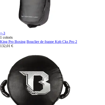
+-3
1 coloris
King Pro Boxing
Bouclier de frappe Kpb Cks Pro 2
132,01 €