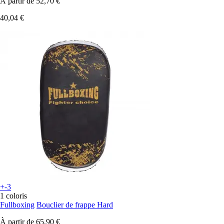
À partir de
52,70 €
40,04 €
+-3
1 coloris
Fullboxing
Bouclier de frappe Hard
À partir de
65,90 €