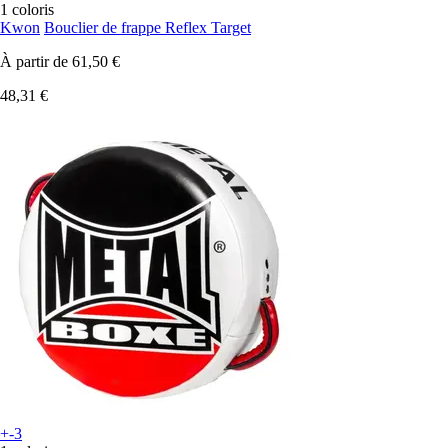
1 coloris
Kwon
Bouclier de frappe Reflex Target
À partir de
61,50 €
48,31 €
+-3