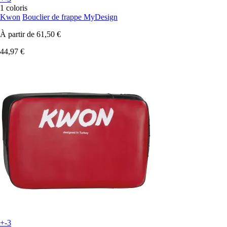
1 coloris
Kwon
Bouclier de frappe MyDesign
À partir de
61,50 €
44,97 €
+-3