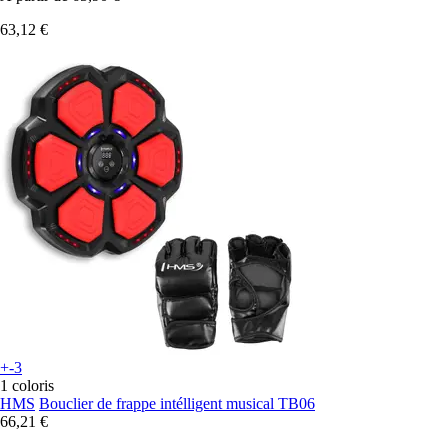
63,12 €
+-3
1 coloris
HMS
Bouclier de frappe intélligent musical TB06
66,21 €