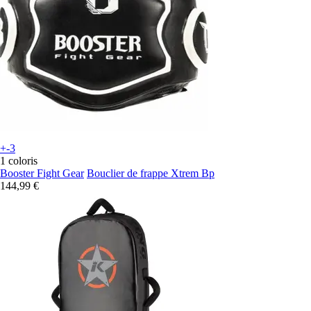
+-3
1 coloris
Booster Fight Gear
Bouclier de frappe Xtrem Bp
144,99 €