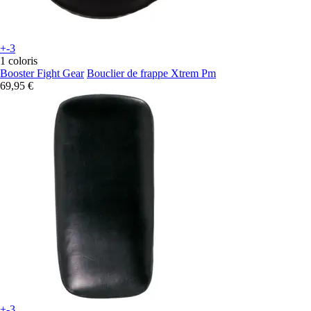
+-3
1 coloris
Booster Fight Gear
Bouclier de frappe Xtrem Pm
69,95 €
+-3