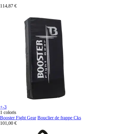
114,87 €
+-3
1 coloris
Booster Fight Gear
Bouclier de frappe Cks
101,00 €