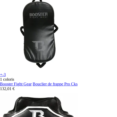
+-3
1 coloris
Booster Fight Gear
Bouclier de frappe Pro Cks
132,01 €