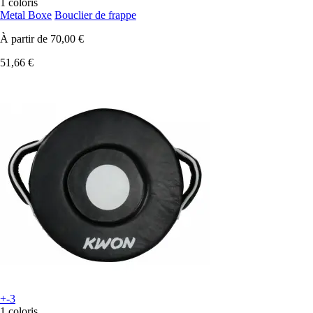
1 coloris
Metal Boxe
Bouclier de frappe
À partir de
70,00 €
51,66 €
+-3
1 coloris