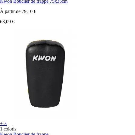
Kwon
Bouclier de frappe 75x35cm
À partir de
79,10 €
63,09 €
+-3
1 coloris
Kwon
Bouclier de frappe