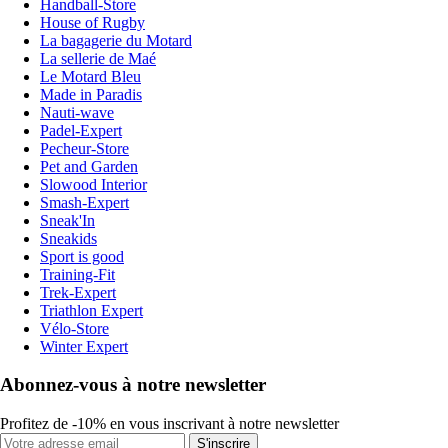
Handball-Store
House of Rugby
La bagagerie du Motard
La sellerie de Maé
Le Motard Bleu
Made in Paradis
Nauti-wave
Padel-Expert
Pecheur-Store
Pet and Garden
Slowood Interior
Smash-Expert
Sneak'In
Sneakids
Sport is good
Training-Fit
Trek-Expert
Triathlon Expert
Vélo-Store
Winter Expert
Abonnez-vous à notre newsletter
Profitez de -10% en vous inscrivant à notre newsletter
S'inscrire