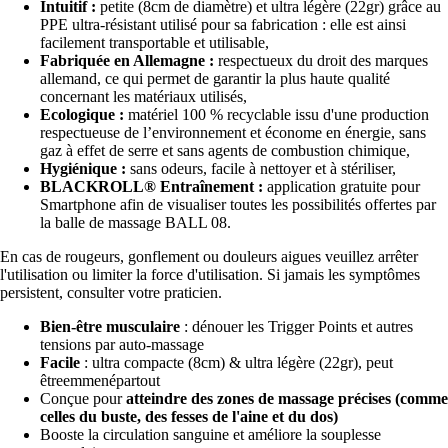
Intuitif :
petite (8cm de diamètre) et ultra légère (22gr) grâce au
PPE ultra-résistant utilisé pour sa fabrication : elle est ainsi
facilement transportable et utilisable,
Fabriquée en Allemagne :
respectueux du droit des marques
allemand, ce qui permet de garantir la plus haute qualité
concernant les matériaux utilisés,
Ecologique :
matériel 100 % recyclable issu d'une production
respectueuse de l’environnement et économe en énergie, sans
gaz à effet de serre et sans agents de combustion chimique,
Hygiénique :
sans odeurs, facile à nettoyer et à stériliser,
BLACKROLL® Entraînement :
application gratuite pour
Smartphone afin de visualiser toutes les possibilités offertes par
la balle de massage BALL 08.
En cas de rougeurs, gonflement ou douleurs aigues veuillez arrêter
l'utilisation ou limiter la force d'utilisation. Si jamais les symptômes
persistent, consulter votre praticien.
Bien-être musculaire
: dénouer les Trigger Points et autres
tensions par auto-massage
Facile
: ultra compacte (8cm) & ultra légère (22gr), peut
êtreemmenépartout
Conçue pour
atteindre des zones de massage précises (comme
celles du buste, des fesses de l'aine et du dos)
Booste la circulation sanguine et améliore la souplesse