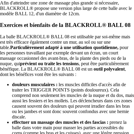
Afin d'atteindre une zone de massage plus grande si nécessaire,
BLACKROLL® propose une version plus large de cette balle avec le
modèle BALL 12, d'un diamètre de 12cm.
Exercices et bienfaits de la BLACKROLL® BALL 08
La balle BLACKROLL® BALL 08 est utilisable par soi-même mais
est très efficace également contre un mur, au sol ou sur une
table.
Particulièrement adapté à une utilisation quotidienne,
pour
les personnes travaillant par exemple devant un écran, un court
massage occasionnel des avant-bras, de la plante des pieds ou de la
nuque, qui
prévient ou traite les tensions
, peut être particulièrement
bénéfique. La BLACKROLL® BALL 08 est un
outil polyvalent
,
dont les bénéfices vont être les suivants :
douleurs musculaires :
les muscles difficiles d'accès afin de
traiter les TRIGGER POINTS (points douloureux). Cela
comprend non seulement les muscles de la nuque et du dos, mais
aussi les fessiers et les mollets. Les déclencheurs dans ces zones
causent souvent des douleurs qui peuvent irradier dans les bras
ou les jambes et sont donc souvent confondus avec une hernie
discale.
effectuer un massage des muscles et des fascias :
prenez la
balle dans votre main pour masser les parties accessibles du
corps (comme les bras et les cuisses), avec une légère pression.