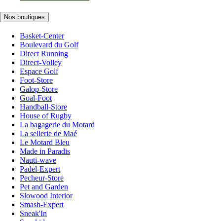
Nos boutiques
Basket-Center
Boulevard du Golf
Direct Running
Direct-Volley
Espace Golf
Foot-Store
Galop-Store
Goal-Foot
Handball-Store
House of Rugby
La bagagerie du Motard
La sellerie de Maé
Le Motard Bleu
Made in Paradis
Nauti-wave
Padel-Expert
Pecheur-Store
Pet and Garden
Slowood Interior
Smash-Expert
Sneak'In