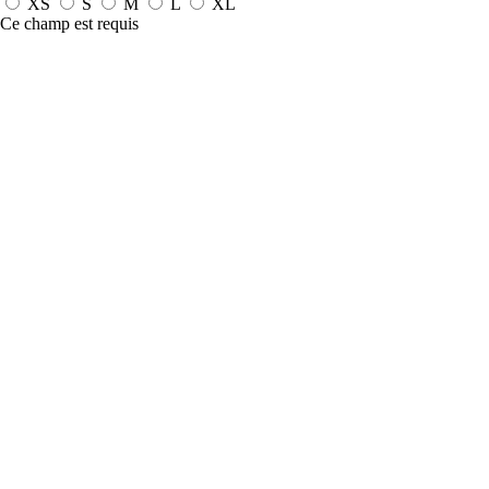
XS
S
M
L
XL
Ce champ est requis