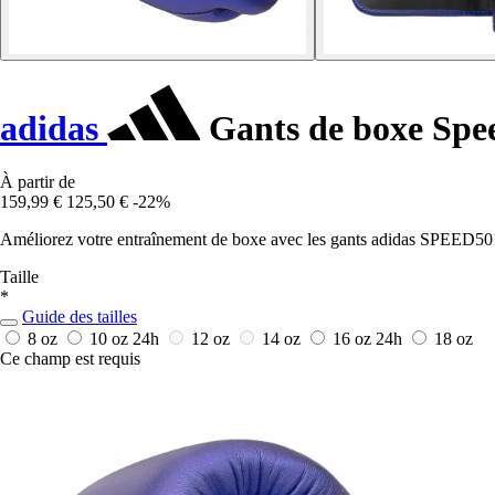
adidas
Gants de boxe Spe
À partir de
159,99 €
125,50 €
-22%
Améliorez votre entraînement de boxe avec les gants adidas SPEED50
Taille
*
Guide des tailles
8 oz
10 oz
24h
12 oz
14 oz
16 oz
24h
18 oz
Ce champ est requis