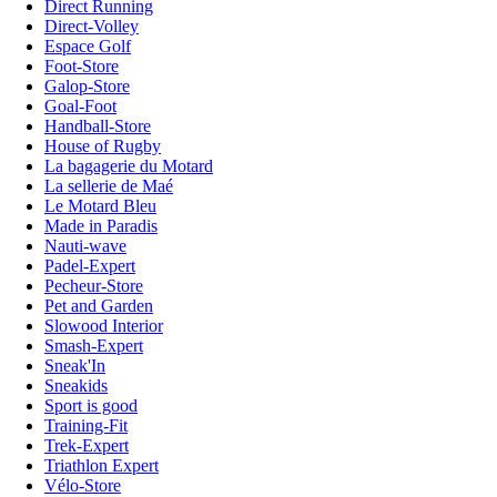
Direct Running
Direct-Volley
Espace Golf
Foot-Store
Galop-Store
Goal-Foot
Handball-Store
House of Rugby
La bagagerie du Motard
La sellerie de Maé
Le Motard Bleu
Made in Paradis
Nauti-wave
Padel-Expert
Pecheur-Store
Pet and Garden
Slowood Interior
Smash-Expert
Sneak'In
Sneakids
Sport is good
Training-Fit
Trek-Expert
Triathlon Expert
Vélo-Store