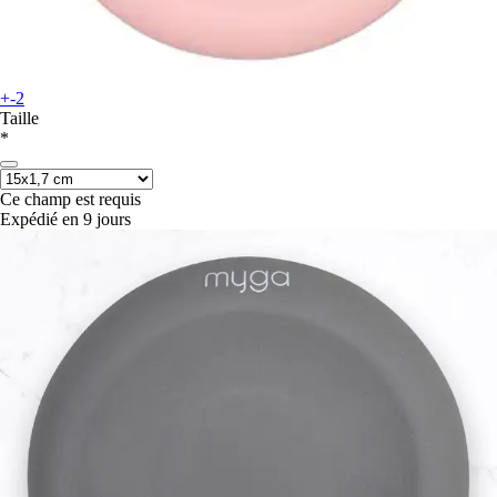
+-2
Taille
*
Ce champ est requis
Expédié en 9 jours