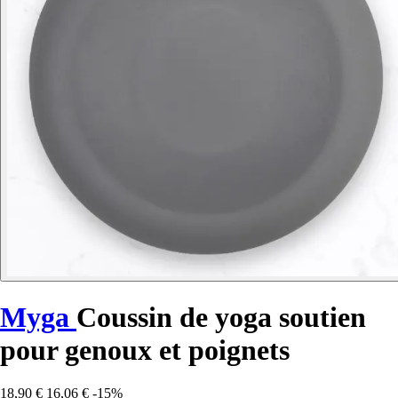
Myga
Coussin de yoga soutien
pour genoux et poignets
18,90 €
16,06 €
-15%