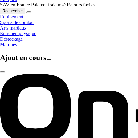
SAV en France
Paiement sécurisé
Retours faciles
Rechercher
Equipement
Sports de combat
Arts martiaux
Entretien physique
Déstockage
Marques
Ajout en cours...