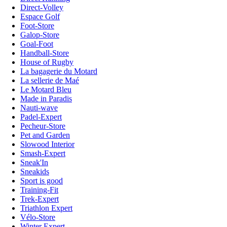
Direct-Volley
Espace Golf
Foot-Store
Galop-Store
Goal-Foot
Handball-Store
House of Rugby
La bagagerie du Motard
La sellerie de Maé
Le Motard Bleu
Made in Paradis
Nauti-wave
Padel-Expert
Pecheur-Store
Pet and Garden
Slowood Interior
Smash-Expert
Sneak'In
Sneakids
Sport is good
Training-Fit
Trek-Expert
Triathlon Expert
Vélo-Store
Winter Expert