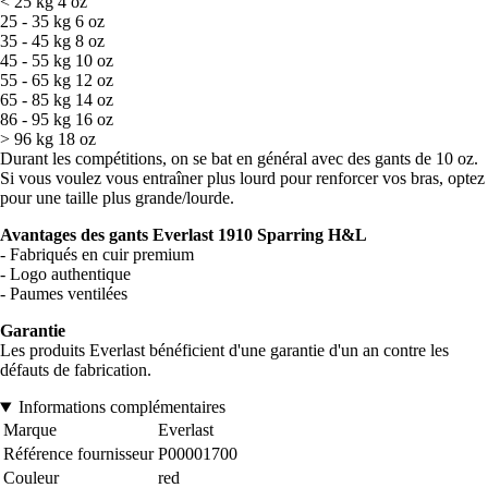
< 25 kg 4 oz
25 - 35 kg 6 oz
35 - 45 kg 8 oz
45 - 55 kg 10 oz
55 - 65 kg 12 oz
65 - 85 kg 14 oz
86 - 95 kg 16 oz
> 96 kg 18 oz
Durant les compétitions, on se bat en général avec des gants de 10 oz.
Si vous voulez vous entraîner plus lourd pour renforcer vos bras, optez
pour une taille plus grande/lourde.
Avantages des gants Everlast 1910 Sparring H&L
- Fabriqués en cuir premium
- Logo authentique
- Paumes ventilées
Garantie
Les produits Everlast bénéficient d'une garantie d'un an contre les
défauts de fabrication.
Informations complémentaires
Marque
Everlast
Référence fournisseur
P00001700
Couleur
red