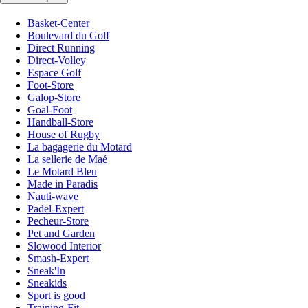
Basket-Center
Boulevard du Golf
Direct Running
Direct-Volley
Espace Golf
Foot-Store
Galop-Store
Goal-Foot
Handball-Store
House of Rugby
La bagagerie du Motard
La sellerie de Maé
Le Motard Bleu
Made in Paradis
Nauti-wave
Padel-Expert
Pecheur-Store
Pet and Garden
Slowood Interior
Smash-Expert
Sneak'In
Sneakids
Sport is good
Training-Fit